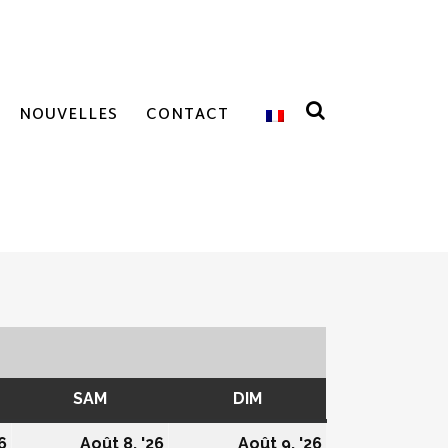
NOUVELLES
CONTACT
REDI
SAM
SAMEDI
DIM
DIMANCHE
07/08/2026
08/08/2026
09/08/2026
6
Août 8, '26
Août 9, '26