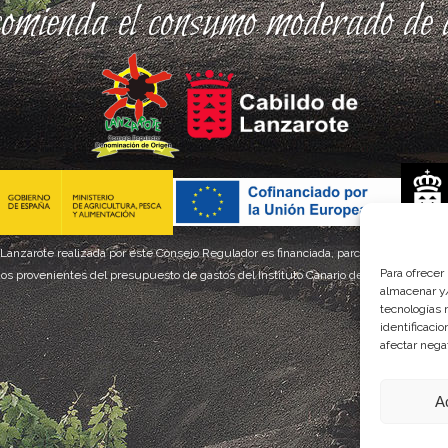
comienda el consumo moderado de a
 Lanzarote realizada por este Consejo Regulador es financiada, parcialmente, por el
Para ofrecer
os provenientes del presupuesto de gastos del Instituto Canario de Calidad Agroal
almacenar y/
tecnologías 
identificaci
afectar nega
A