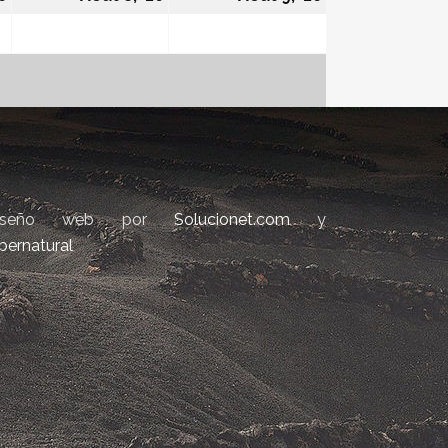
iseño web por
Solucionet.com
y
bernatural