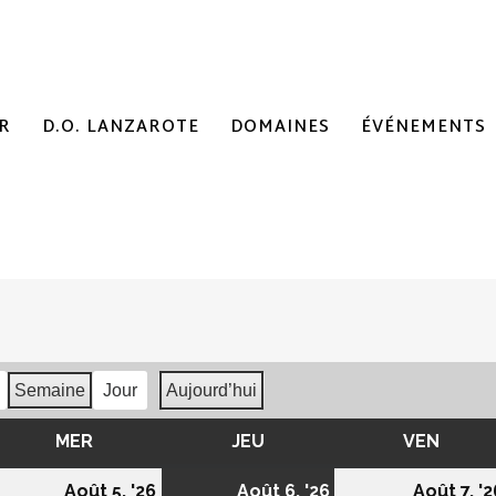
R
D.O. LANZAROTE
DOMAINES
ÉVÉNEMENTS
Semaine
Jour
Aujourd’hui
MER
MERCREDI
JEU
JEUDI
VEN
VEND
4/08/2026
05/08/2026
06/08/2026
Août 5, '26
Août 6, '26
Août 7, '2