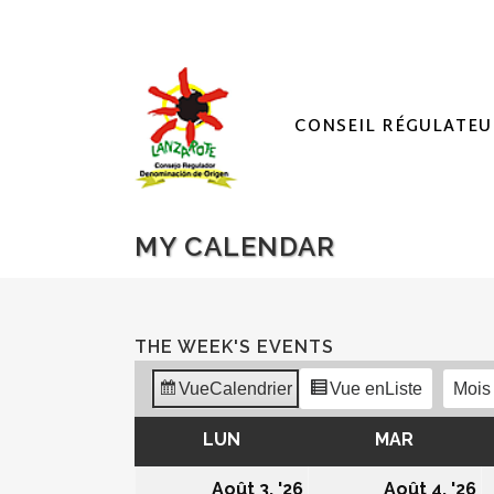
CONSEIL RÉGULATEU
MY CALENDAR
THE WEEK'S EVENTS
Vue
Calendrier
Vue en
Liste
Mois
LUN
LUNDI
MAR
MARDI
03/08/2026
0
Août 3, '26
Août 4, '26