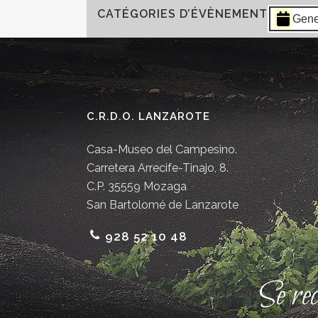
CATÉGORIES D’ÉVÈNEMENT
Gene
C.R.D.O. LANZAROTE
Casa-Museo del Campesino.
Carretera Arrecife-Tinajo, 8.
C.P. 35559 Mozaga
San Bartolomé de Lanzarote
928 52 10 48
Se re