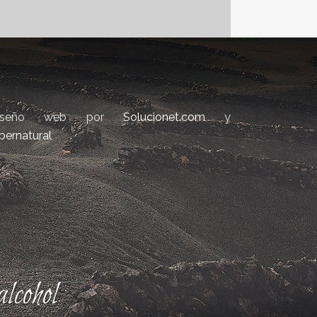
iseño web por
Solucionet.com
y
bernatural
lcohol