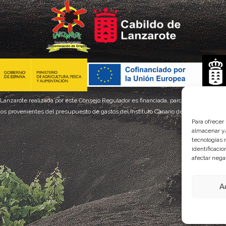
 Lanzarote realizada por este Consejo Regulador es financiada, parcialmente, por el
os provenientes del presupuesto de gastos del Instituto Canario de Calidad Agroal
Para ofrecer
almacenar y/
tecnologías 
identificaci
afectar nega
A