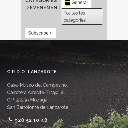
CATÉGORIES
General
D’ÉVÈNEMENT
Toutes les
catégories
Subscribe
C.R.D.O. LANZAROTE
Casa-Museo del Campesino.
Carretera Arrecife-Tinajo, 8.
C.P. 35559 Mozaga
San Bartolomé de Lanzarote
928 52 10 48