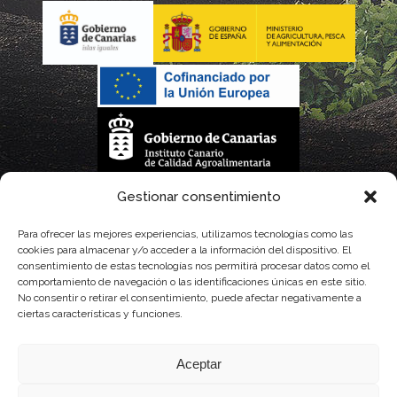
La gestión de la DOP Lanzarote realizada por este Consejo Regulador es financiada,
Gestionar consentimiento
parcialmente, por el Gobierno de Canarias
Para ofrecer las mejores experiencias, utilizamos tecnologías como las
cookies para almacenar y/o acceder a la información del dispositivo. El
con fondos provenientes del presupuesto de gastos del Instituto Canario de
consentimiento de estas tecnologías nos permitirá procesar datos como el
comportamiento de navegación o las identificaciones únicas en este sitio.
Calidad Agroalimentaria
No consentir o retirar el consentimiento, puede afectar negativamente a
ciertas características y funciones.
Aceptar