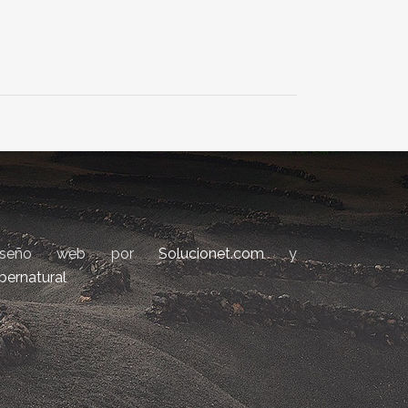
iseño web por
Solucionet.com
y
bernatural