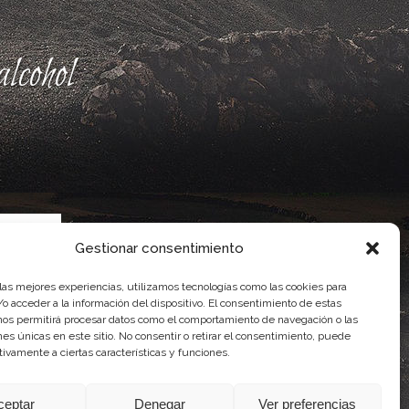
lcohol
Gestionar consentimiento
 las mejores experiencias, utilizamos tecnologías como las cookies para
o acceder a la información del dispositivo. El consentimiento de estas
nos permitirá procesar datos como el comportamiento de navegación o las
ente, por el Gobierno de Canarias
ones únicas en este sitio. No consentir o retirar el consentimiento, puede
idad Agroalimentaria
tivamente a ciertas características y funciones.
ceptar
Denegar
Ver preferencias