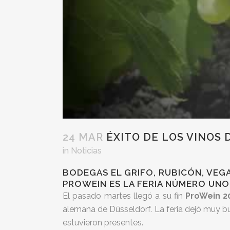
24 MAR
ÉXITO DE LOS VINOS 
in
Noticias
BODEGAS EL GRIFO, RUBICÓN, VEG
PROWEIN ES LA FERIA NÚMERO UNO 
El pasado martes llegó a su fin
ProWein 20
alemana de Düsseldorf. La feria dejó muy b
estuvieron presentes.