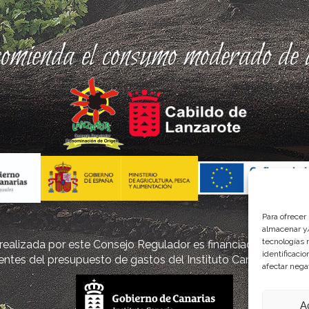
comienda el consumo moderado de a
Para ofrecer
almacenar y/
tecnologías 
ealizada por este Consejo Regulador es financiada, parcialm
identificaci
ntes del presupuesto de gastos del Instituto Canario de Cal
afectar nega
A