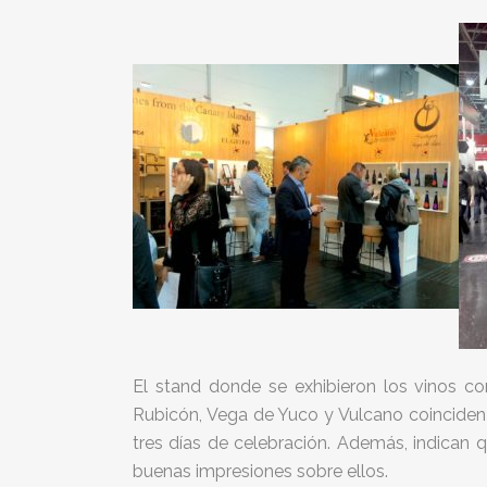
El stand donde se exhibieron los vinos co
Rubicón, Vega de Yuco y Vulcano coinciden 
tres días de celebración. Además, indican 
buenas impresiones sobre ellos.