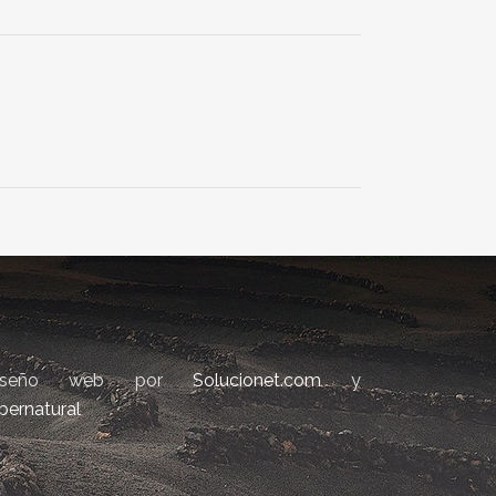
iseño web por
Solucionet.com
y
bernatural