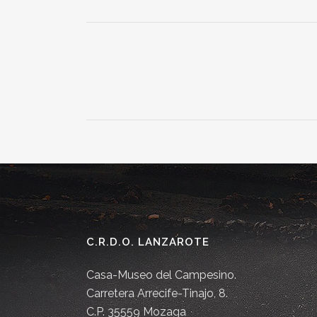
C.R.D.O. LANZAROTE
Casa-Museo del Campesino.
Carretera Arrecife-Tinajo, 8.
C.P. 35559 Mozaga