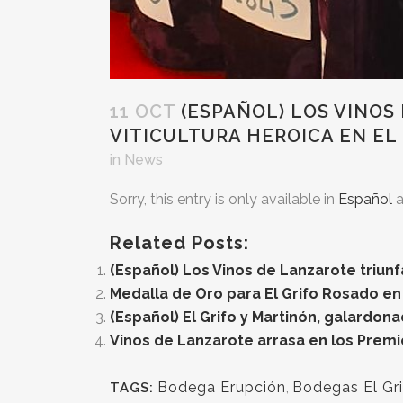
11 OCT
(ESPAÑOL) LOS VINOS
VITICULTURA HEROICA EN EL
in
News
Sorry, this entry is only available in
Español
a
Related Posts:
(Español) Los Vinos de Lanzarote triun
Medalla de Oro para El Grifo Rosado en
(Español) El Grifo y Martinón, galardon
Vinos de Lanzarote arrasa en los Prem
Bodega Erupción
,
Bodegas El Gr
TAGS: