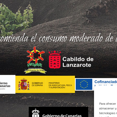
comienda el consumo moderado de a
Para ofrecer
almacenar y/
tecnologías 