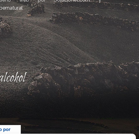
bernatural
lcohol