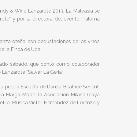
rendy & Wine Lanzarote 2013. La Malvasía se
ote” y por la directora del evento, Paloma
 lanzaroteña, con degustaciones de los vinos
de la Finca de Uga.
sado sábado, que contó como colaborador
 Lanzarote “Salvar La Geria”.
su propia Escuela de Danza Beatrice Senent,
ora Marga Mood, la Asociación Milana (cuya
a Petilo, Música Víctor Hernández de Lorenzo y