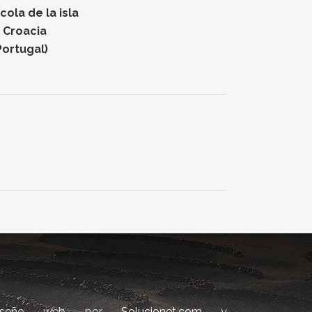
ola de la isla
n Croacia
Portugal)
iseño web por
Solucionet.com
y