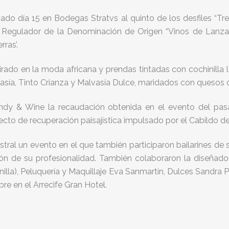
ado día 15 en Bodegas Stratvs al quinto de los desfiles “T
 Regulador de la Denominación de Origen “Vinos de Lanzar
ras’.
pirado en la moda africana y prendas tintadas con cochinilla
sía, Tinto Crianza y Malvasía Dulce, maridados con quesos 
ndy & Wine la recaudación obtenida en el evento del pa
ecto de recuperación paisajística impulsado por el Cabildo de
tral un evento en el que también participaron bailarines de 
ón de su profesionalidad. También colaboraron la diseñad
hinilla), Peluquería y Maquillaje Eva Sanmartín, Dulces Sandr
bre en el Arrecife Gran Hotel.