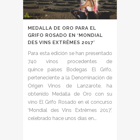
MEDALLA DE ORO PARA EL
GRIFO ROSADO EN ‘MONDIAL
DES VINS EXTRÊMES 2017’
Para esta edición se han presentado
740 vinos procedentes de
quince países Bodegas El Grifo,
perteneciente a la Denominación de
Origen Vinos de Lanzarote, ha
obtenido Medalla de Oro con su
vino El Grifo Rosado en el concurso
‘Mondial des Vins Extrêmes 2017’,
celebrado hace unos días en...