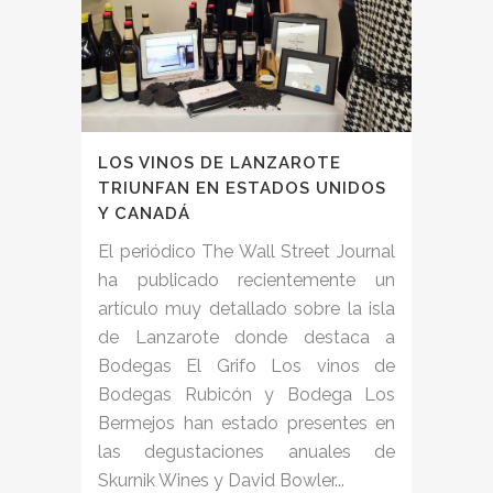
LOS VINOS DE LANZAROTE
TRIUNFAN EN ESTADOS UNIDOS
Y CANADÁ
El periódico The Wall Street Journal
ha publicado recientemente un
artículo muy detallado sobre la isla
de Lanzarote donde destaca a
Bodegas El Grifo Los vinos de
Bodegas Rubicón y Bodega Los
Bermejos han estado presentes en
las degustaciones anuales de
Skurnik Wines y David Bowler...