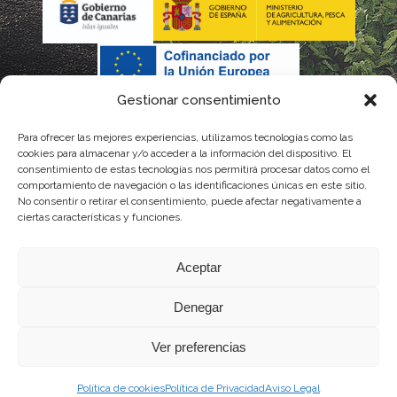
Gestionar consentimiento
Para ofrecer las mejores experiencias, utilizamos tecnologías como las
cookies para almacenar y/o acceder a la información del dispositivo. El
consentimiento de estas tecnologías nos permitirá procesar datos como el
comportamiento de navegación o las identificaciones únicas en este sitio.
No consentir o retirar el consentimiento, puede afectar negativamente a
La gestión de la DOP Lanzarote realizada por este Consejo Regulador es financiada,
ciertas características y funciones.
parcialmente, por el Gobierno de Canarias
Aceptar
con fondos provenientes del presupuesto de gastos del Instituto Canario de
Denegar
Calidad Agroalimentaria
Ver preferencias
Política de cookies
Política de Privacidad
Aviso Legal