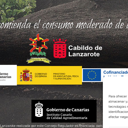
comienda el consumo moderado de a
Para ofrecer
almacenar y/
tecnologías 
identificaci
afectar nega
 Lanzarote realizada por este Consejo Regulador es financiada, parcialmente, por el