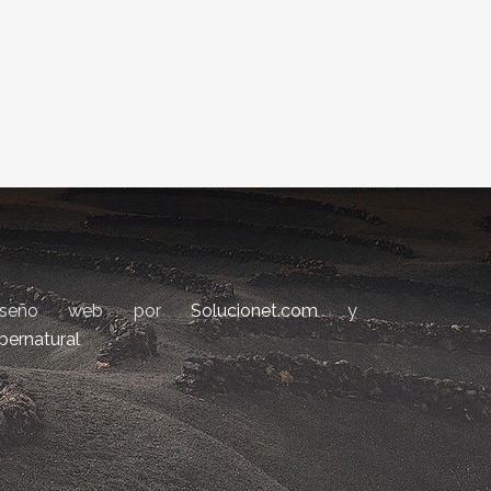
iseño web por
Solucionet.com
y
bernatural