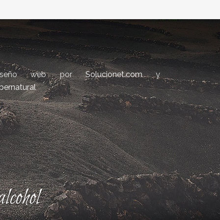
iseño web por
Solucionet.com
y
bernatural
lcohol