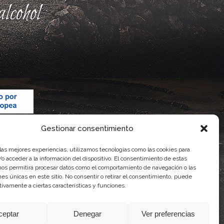
lcohol
Gestionar consentimiento
 las mejores experiencias, utilizamos tecnologías como las cookies para
o acceder a la información del dispositivo. El consentimiento de estas
nos permitirá procesar datos como el comportamiento de navegación o las
ones únicas en este sitio. No consentir o retirar el consentimiento, puede
tivamente a ciertas características y funciones.
 Gobierno de Canarias
imentaria
ceptar
Denegar
Ver preferencias