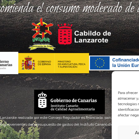
comienda el consumo moderado de a
Para ofrecer
almacenar y/
tecnologías 
identificaci
afectar nega
 Lanzarote realizada por este Consejo Regulador es financiada, parcialmente, por el
os provenientes del presupuesto de gastos del Instituto Canario de Calidad Agroal
A