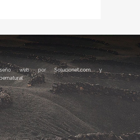
iseño web por
Solucionet.com
y
bernatural