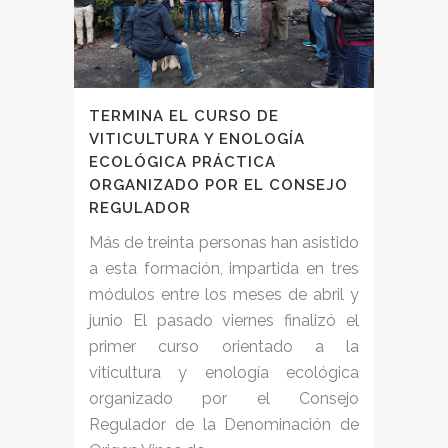
TERMINA EL CURSO DE
VITICULTURA Y ENOLOGÍA
ECOLÓGICA PRÁCTICA
ORGANIZADO POR EL CONSEJO
REGULADOR
Más de treinta personas han asistido
a esta formación, impartida en tres
módulos entre los meses de abril y
junio El pasado viernes finalizó el
primer curso orientado a la
viticultura y enología ecológica
organizado por el Consejo
Regulador de la Denominación de