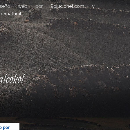
iseño web por
Solucionet.com
y
bernatural
lcohol