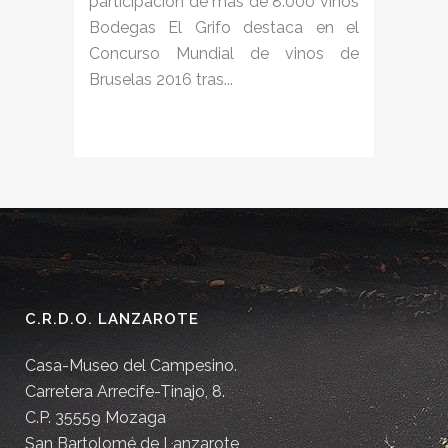
participación de más de 8.000 vinos
Bodegas El Grifo destaca en el
Concurso Mundial de vinos de
Bruselas 2016 tras...
C.R.D.O. LANZAROTE
Casa-Museo del Campesino.
Carretera Arrecife-Tinajo, 8.
C.P. 35559 Mozaga
San Bartolomé de Lanzarote