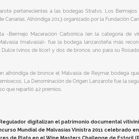
ote pertenecientes a las bodegas Stratvs, Los Bermejos 
e Canarias, Alhóndiga 2013 organizado por la Fundación Can
a -Bermejo Maceración Carbónica (en la categoría de vin
lvasía (malvasía)- fue la bodega lanzaroteña más recono
 Dulce (vinos de licor) y dos de bronce, uno para su Rosado 
 alhóndiga de bronce el Malvasía de Reymar, bodega que
semisecos. La Denominación de Origen Lanzarote fue la segu
o que repartió 42 premios.
gulador digitalizan el patrimonio documental vitiviníc
oncurso Mundial de Malvasías Vinistra 2011 celebrado e
res de Plata en el Wine Masters Challenge de Estoril (