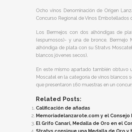
Ocho vinos Denominación de Origen Lanzar
Concurso Regional de Vinos Embotellados d
Los Bermejos con dos alhóndigas de plat
(espumosos)- y una de bronce, Bermejo Ma
alhóndiga de plata con su Stratvs Moscatel
blancos jóvenes secos).
En este mismo apartado también obtuvo un
Moscatel en la categoría de vinos blancos 
que presentaron 160 muestras en un concurs
Related Posts:
Calificación de añadas
Memoriadelanzarote.com y el Consejo Re
El Grifo Canari, Medalla de Oro en el C
Stratvs consigue una Medalla de Oro y t