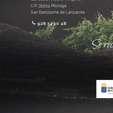
C.P. 35559 Mozaga
San Bartolomé de Lanzarote
928 52 10 48
Se re