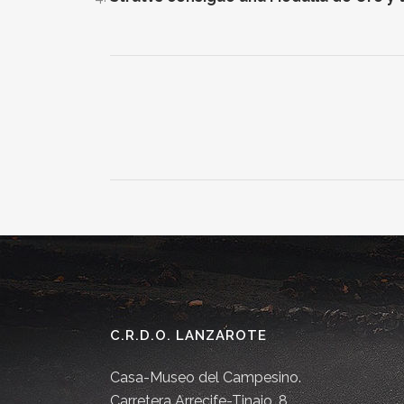
C.R.D.O. LANZAROTE
Casa-Museo del Campesino.
Carretera Arrecife-Tinajo, 8.