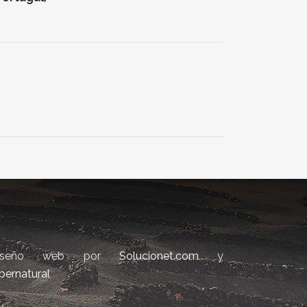
iseño web por
Solucionet.com
y
bernatural