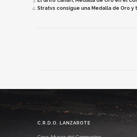
El Grifo Canari, Medalla de Oro en el C
Stratvs consigue una Medalla de Oro y t
C.R.D.O. LANZAROTE