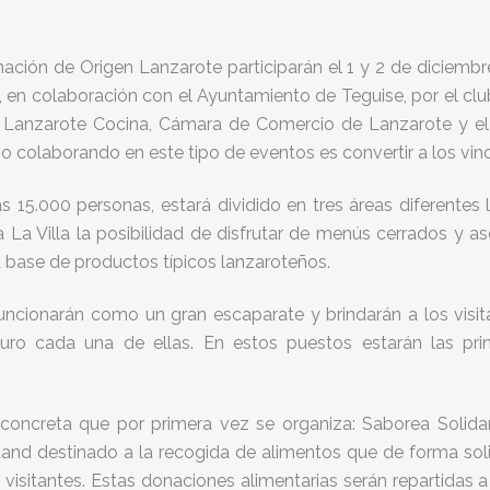
ión de Origen Lanzarote participarán el 1 y 2 de diciembr
 en colaboración con el Ayuntamiento de Teguise, por el c
r, Lanzarote Cocina, Cámara de Comercio de Lanzarote y e
ivo colaborando en este tipo de eventos es convertir a los v
 15.000 personas, estará dividido en tres áreas diferentes l
 La Villa la posibilidad de disfrutar de menús cerrados y as
a a base de productos típicos lanzaroteños.
ncionarán como un gran escaparate y brindarán a los visi
uro cada una de ellas. En estos puestos estarán las prin
oncreta que por primera vez se organiza: Saborea Solidari
and destinado a la recogida de alimentos que de forma sol
visitantes. Estas donaciones alimentarias serán repartidas a