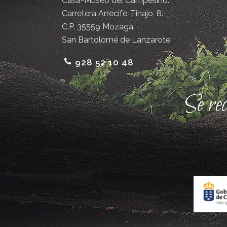
Casa-Museo del Campesino.
Carretera Arrecife-Tinajo, 8.
C.P. 35559 Mozaga
San Bartolomé de Lanzarote
928 52 10 48
Se re