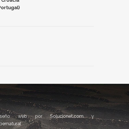
n Croacia
Portugal)
iseño web por
Solucionet.com
y
bernatural