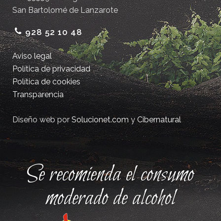
San Bartolomé de Lanzarote
928 52 10 48
Aviso legal
Política de privacidad
Política de cookies
Transparencia
Diseño web por
Solucionet.com
y
Cibernatural
Se recomienda el consumo
moderado de alcohol