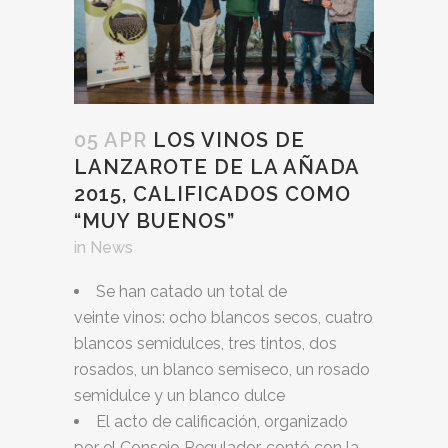
05 APR
LOS VINOS DE
LANZAROTE DE LA AÑADA
2015, CALIFICADOS COMO
“MUY BUENOS”
in
News
Se han catado un total de
veinte vinos: ocho blancos secos, cuatro
blancos semidulces, tres tintos, dos
rosados, un blanco semiseco, un rosado
semidulce y un blanco dulce
El acto de calificación, organizado
por el Consejo Regulador, contó con la