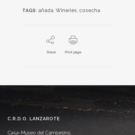
añada
,
Wineries
,
cosecha
TAGS:
Share
Print page
C.R.D.O. LANZAROTE
Casa-Museo del Campesino.