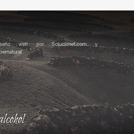
iseño web por
Solucionet.com
y
bernatural
lcohol