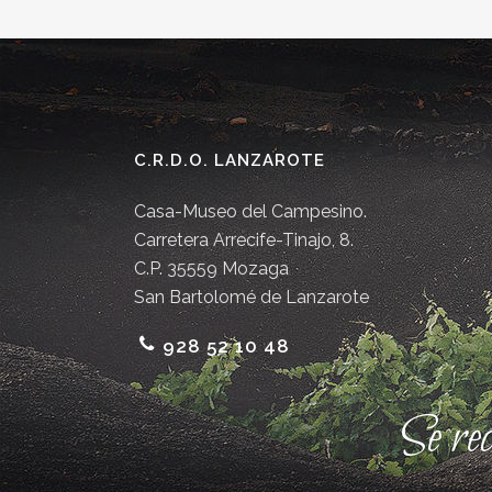
C.R.D.O. LANZAROTE
Casa-Museo del Campesino.
Carretera Arrecife-Tinajo, 8.
C.P. 35559 Mozaga
San Bartolomé de Lanzarote
928 52 10 48
Se re