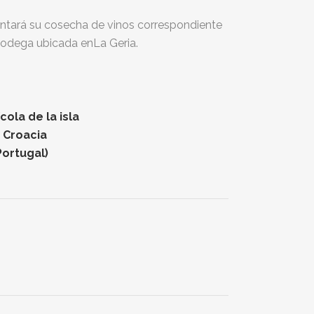
entará su cosecha de vinos correspondiente
a bodega ubicada enLa Geria.
ola de la isla
n Croacia
Portugal)