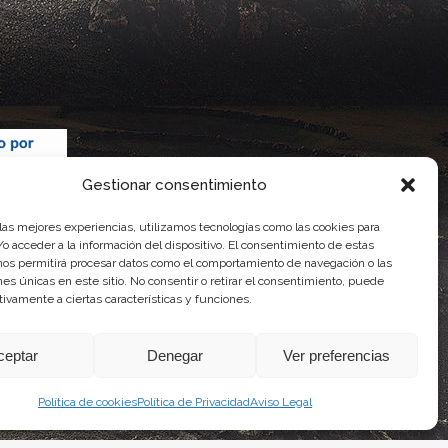
Gestionar consentimiento
 las mejores experiencias, utilizamos tecnologías como las cookies para
o acceder a la información del dispositivo. El consentimiento de estas
nos permitirá procesar datos como el comportamiento de navegación o las
ones únicas en este sitio. No consentir o retirar el consentimiento, puede
tivamente a ciertas características y funciones.
 Gobierno de Canarias
imentaria
ceptar
Denegar
Ver preferencias
Política de cookies
Política de Privacidad
Aviso Legal