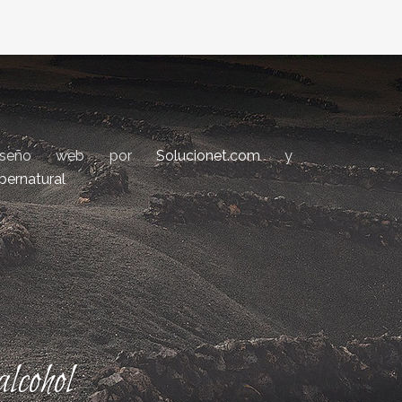
iseño web por
Solucionet.com
y
bernatural
lcohol