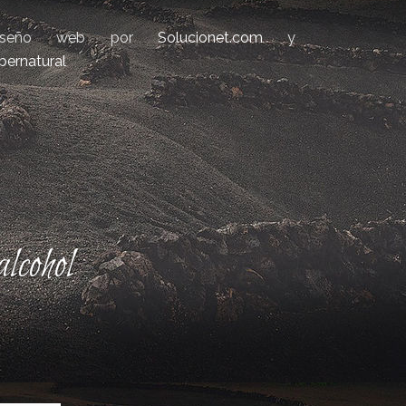
iseño web por
Solucionet.com
y
bernatural
lcohol