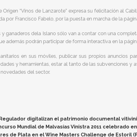
Origen “Vinos de Lanzarote” expresa su felicitación al Cab
ida por Francisco Fabelo, por la puesta en marcha de la pági
es y ganaderos dela Islano sólo van a contar con una complet
que además podrán participar de forma interactiva en la págin
sanitarios en sus móviles, publicar sus propios anuncios p
bilidades y herramientas, estar al tanto de las subvenciones
 novedades del sector.
gulador digitalizan el patrimonio documental vitiviníc
oncurso Mundial de Malvasías Vinistra 2011 celebrado e
res de Plata en el Wine Masters Challenge de Estoril (