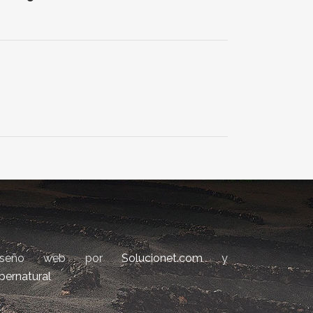
iseño web por
Solucionet.com
y
bernatural