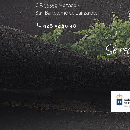
C.P. 35559 Mozaga
San Bartolomé de Lanzarote
928 52 10 48
Se re