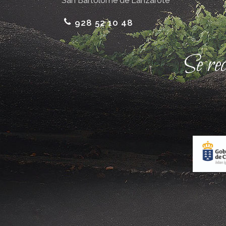
San Bartolomé de Lanzarote
928 52 10 48
Se re