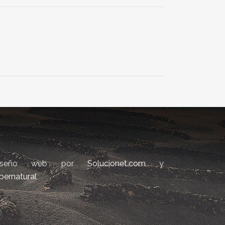
iseño web por
Solucionet.com
y
bernatural