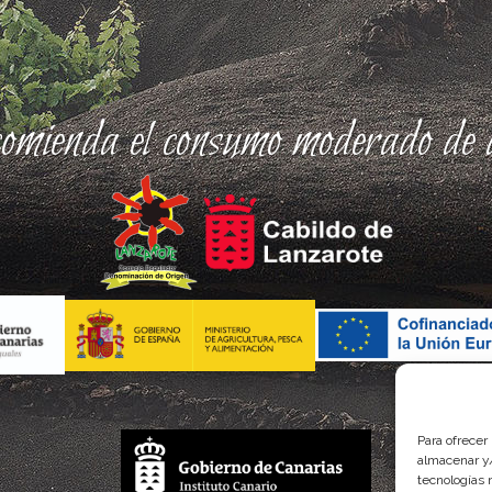
comienda el consumo moderado de a
Para ofrecer
almacenar y/
tecnologías 