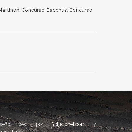
artinón
,
Concurso Bacchus
,
Concurso
iseño web por
Solucionet.com
y
bernatural