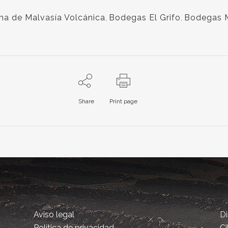
a de Malvasía Volcánica
,
Bodegas El Grifo
,
Bodegas M
Share
Print page
Aviso legal
D
Política de privacidad
Ci