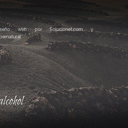
iseño web por
Solucionet.com
y
bernatural
lcohol