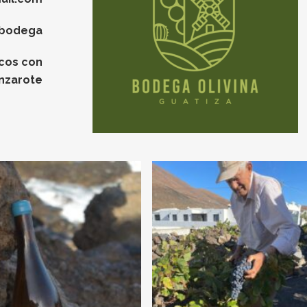
abodega
icos con
nzarote