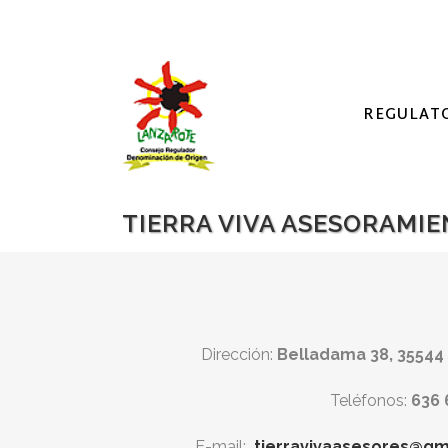
REGULAT
TIERRA VIVA ASESORAMIE
Dirección:
Belladama 38, 35544
Teléfonos:
636 
E-mail:
tierravivaasesores@gm