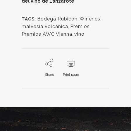
del vino de Lanzarote’
Bodega Rubicón
,
Wineries
,
TAGS:
malvasía volcánica
,
Premios
,
Premios AWC Vienna
,
vino
Share
Print page