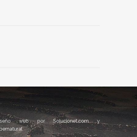
iseño web por
Solucionet.com
y
bernatural