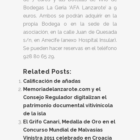
Bodegas La Geria ‘AFA Lanzarote’ a 9
euros. Ambos se podrán adquirir en la
propia Bodega o en la sede de la
asociación, en la calle Juan de Quesada
s/n, en Arrecife (anexo Hospital Insular).
Se pueden hacer reservas en el teléfono
928 80 65 29.
Related Posts:
Calificación de añadas
Memoriadelanzarote.com y el
Consejo Regulador digitalizan el
patrimonio documental vitivinícola
de la isla
El Grifo Canari, Medalla de Oro en el
Concurso Mundial de Malvasías
Vinistra 2011 celebrado en Croacia