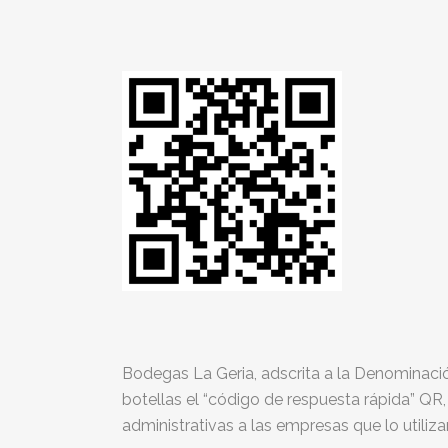
Bodegas La Geria, adscrita a la Denominació
botellas el “código de respuesta rápida” QR, q
administrativas a las empresas que lo utiliza