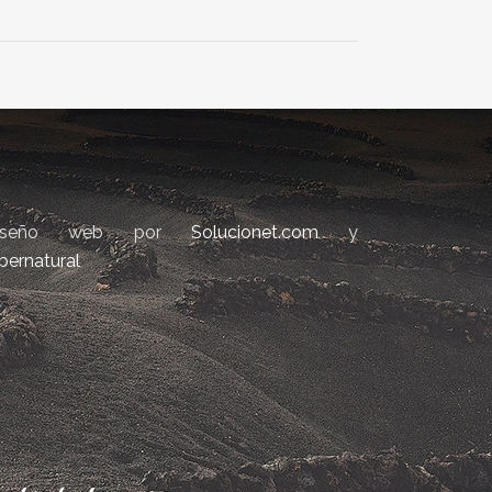
iseño web por
Solucionet.com
y
bernatural