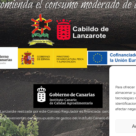
comienda el consumo moderado de a
Para ofrecer
almacenar y/
tecnologías 
identificaci
afectar nega
 Lanzarote realizada por este Consejo Regulador es financiada, parcialmente, por el
os provenientes del presupuesto de gastos del Instituto Canario de Calidad Agroal
A