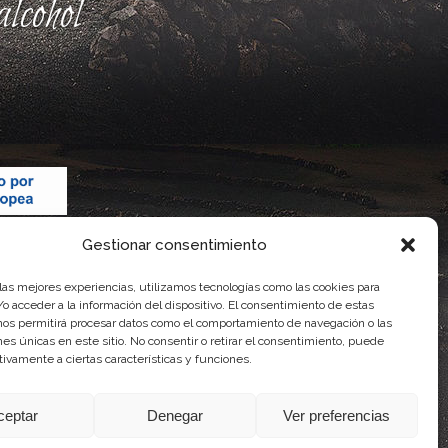
lcohol
Gestionar consentimiento
 las mejores experiencias, utilizamos tecnologías como las cookies para
o acceder a la información del dispositivo. El consentimiento de estas
nos permitirá procesar datos como el comportamiento de navegación o las
ones únicas en este sitio. No consentir o retirar el consentimiento, puede
tivamente a ciertas características y funciones.
 Gobierno de Canarias
imentaria
ceptar
Denegar
Ver preferencias