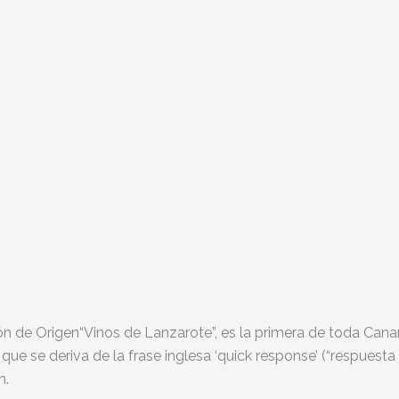
n de Origen“Vinos de Lanzarote”, es la primera de toda Canar
ue se deriva de la frase inglesa ‘quick response’ (“respuesta rá
n.