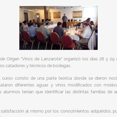
de Origen “Vinos de Lanzarote” organizó los días 28 y 2
 los catadores y técnicos de bodegas.
l curso constó de una parte teórica donde se dieron nocio
 cataron diferentes aguas y vinos modificados con molé
s alumnos tenían que identificar las distintas familias de a
l satisfacción al mismo por los conocimientos adquiridos, 