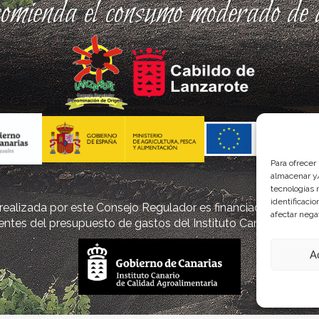
comienda el consumo moderado de a
Para ofrecer
almacenar y/
tecnologías 
identificaci
ealizada por este Consejo Regulador es financiada, parcialm
afectar nega
ntes del presupuesto de gastos del Instituto Canario de Cal
A