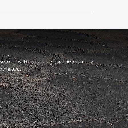
iseño web por
Solucionet.com
y
bernatural