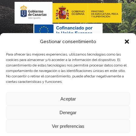
Gestionar consentimiento
Para ofrecer las mejores experiencias, utilizamos tecnologías como las
La gestión de la DOP Lanzarote realizada por este Consejo
cookies para almacenar y/o acceder a la información del dispositivo. El
consentimiento de estas tecnologías nos permitirá procesar datos como el
Regulador es financiada, parcialmente, por el Gobierno de
comportamiento de navegación o las identificaciones únicas en este sitio.
No consentir o retirar el consentimiento, puede afectar negativamente a
Canarias
ciertas características y funciones.
con fondos provenientes del presupuesto de gastos del
Aceptar
Instituto Canario de Calidad Agroalimentaria
Denegar
Ver preferencias