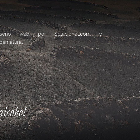
iseño web por
Solucionet.com
y
bernatural
lcohol