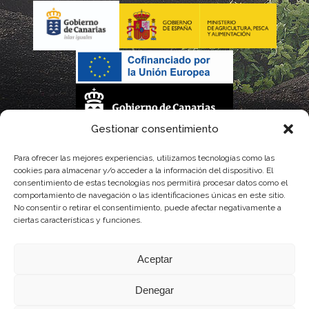
Gestionar consentimiento
La gestión de la DOP Lanzarote realizada por este Consejo Regulador es financiada,
Para ofrecer las mejores experiencias, utilizamos tecnologías como las
cookies para almacenar y/o acceder a la información del dispositivo. El
parcialmente, por el Gobierno de Canarias
consentimiento de estas tecnologías nos permitirá procesar datos como el
comportamiento de navegación o las identificaciones únicas en este sitio.
con fondos provenientes del presupuesto de gastos del Instituto Canario de
No consentir o retirar el consentimiento, puede afectar negativamente a
ciertas características y funciones.
Calidad Agroalimentaria
Aceptar
Denegar