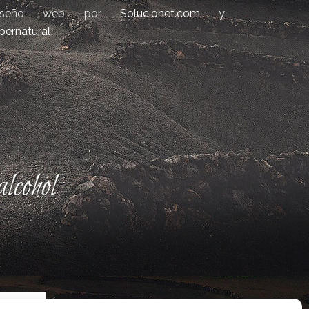
iseño web por
Solucionet.com
y
bernatural
lcohol