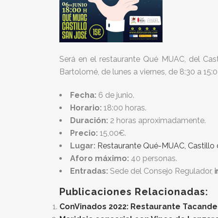
Será en el restaurante Qué MUAC, del Casti
Bartolomé, de lunes a viernes, de 8:30 a 15
Fecha:
6 de junio.
Horario:
18:00 horas.
Duración:
2 horas aproximadamente.
Precio:
15,00€.
Lugar:
Restaurante Qué-MUAC, Castillo d
Aforo máximo:
40 personas.
Entradas:
Sede del Consejo Regulador,
Publicaciones Relacionadas:
ConVinados 2022: Restaurante Tacande