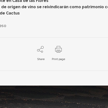
ote en Casa de las Flores
 de origen de vino se reivindicarán como patrimonio co
 de Cactus
eso
Share
Print page