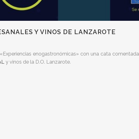
ESANALES Y VINOS DE LANZAROTE
s «Experiencias enogastronómicas» con una cata comentada
AL
y vinos de la D.O. Lanzarote.