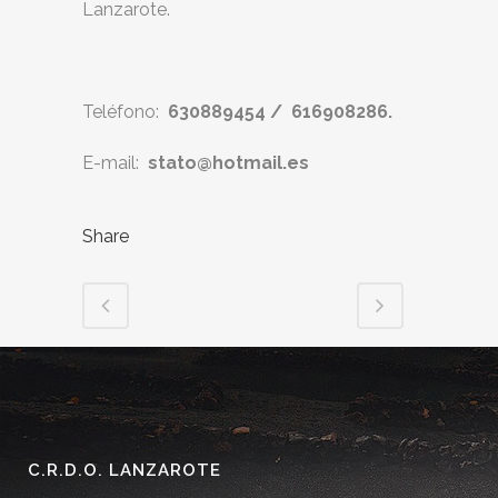
Lanzarote.
Teléfono:
630889454 / 616908286.
E-mail:
stato@hotmail.es
Share
C.R.D.O. LANZAROTE