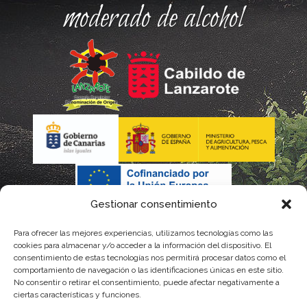
moderado de alcohol
Gestionar consentimiento
Para ofrecer las mejores experiencias, utilizamos tecnologías como las
La gestión de la DOP Lanzarote realizada por este Consejo
cookies para almacenar y/o acceder a la información del dispositivo. El
consentimiento de estas tecnologías nos permitirá procesar datos como el
Regulador es financiada, parcialmente, por el Gobierno de
comportamiento de navegación o las identificaciones únicas en este sitio.
No consentir o retirar el consentimiento, puede afectar negativamente a
Canarias
ciertas características y funciones.