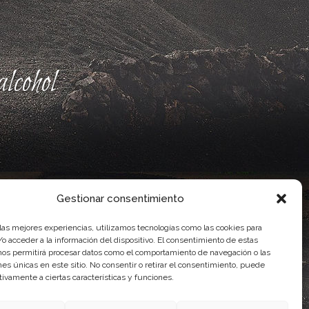
lcohol
Gestionar consentimiento
 las mejores experiencias, utilizamos tecnologías como las cookies para
o acceder a la información del dispositivo. El consentimiento de estas
nos permitirá procesar datos como el comportamiento de navegación o las
ones únicas en este sitio. No consentir o retirar el consentimiento, puede
ente, por el Gobierno de Canarias
tivamente a ciertas características y funciones.
idad Agroalimentaria