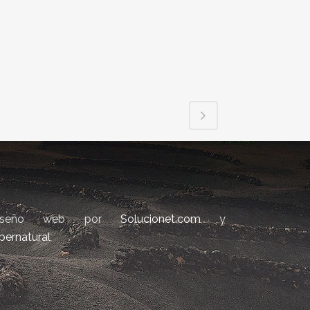
iseño web por
Solucionet.com
y
bernatural