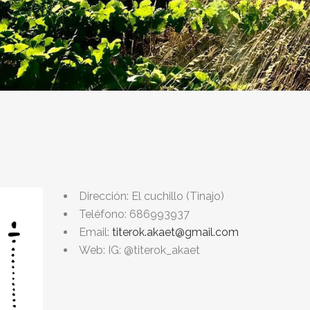
Dirección: El cuchillo (Tinajo)
Teléfono: 686993937
Email:
titerok.akaet@gmail.com
Web: IG: @titerok_akaet