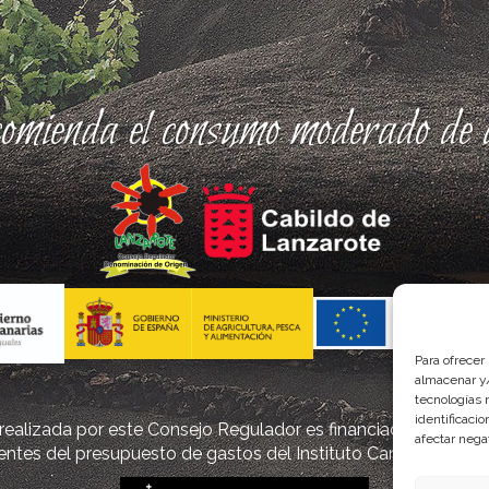
comienda el consumo moderado de a
Para ofrecer
almacenar y/
tecnologías 
identificaci
ealizada por este Consejo Regulador es financiada, parcialm
afectar nega
ntes del presupuesto de gastos del Instituto Canario de Cal