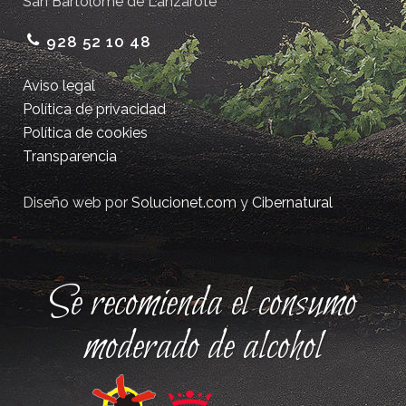
San Bartolomé de Lanzarote
928 52 10 48
Aviso legal
Política de privacidad
Política de cookies
Transparencia
Diseño web por
Solucionet.com
y
Cibernatural
Se recomienda el consumo
moderado de alcohol