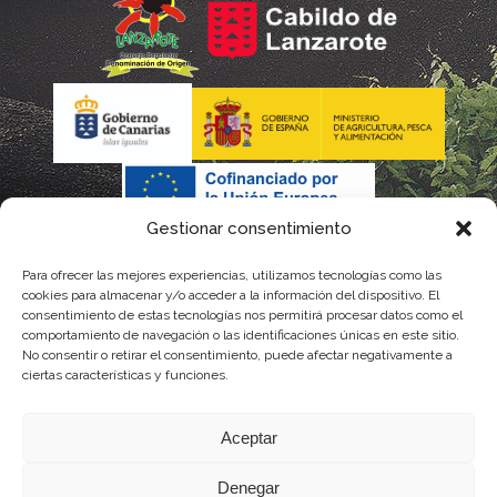
Gestionar consentimiento
Para ofrecer las mejores experiencias, utilizamos tecnologías como las
La gestión de la DOP Lanzarote realizada por este Consejo
cookies para almacenar y/o acceder a la información del dispositivo. El
consentimiento de estas tecnologías nos permitirá procesar datos como el
Regulador es financiada, parcialmente, por el Gobierno de
comportamiento de navegación o las identificaciones únicas en este sitio.
No consentir o retirar el consentimiento, puede afectar negativamente a
Canarias
ciertas características y funciones.
con fondos provenientes del presupuesto de gastos del
Aceptar
Instituto Canario de Calidad Agroalimentaria
Denegar