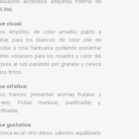
aduación alcohólica adquirida mínima de
% Vol.
se visual:
nos límpidos, de color amarillo pajizo a
bar, para los blancos; de color piel de
bolla a rosa franbuesa pudiendo presentar
betes violáceos para los rosados y color del
rpura al rubí pasando por granate y cereza
los tintos.
se olfativa:
nos francos, presentan aromas frutales y
orales. Frutas maduras, pasificadas y,
nfitadas.
se gustativa:
 boca es un vino denso, sabroso, equilibrado