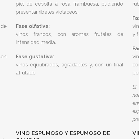
piel de cebolla a rosa frambuesa, pudiendo
ru
presentar ribetes violáceos.
Fa
 de
Fase olfativa:
vi
vinos francos, con aromas frutales de
y 
intensidad media.
Fa
con
Fase gustativa:
vi
vinos equilibrados, agradables y, con un final
co
afrutado
pe
Si
no
en
es
pos
VINO ESPUMOSO Y ESPUMOSO DE
VI