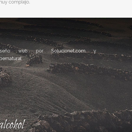
muy complejo.
iseño web por
Solucionet.com
y
bernatural
lcohol