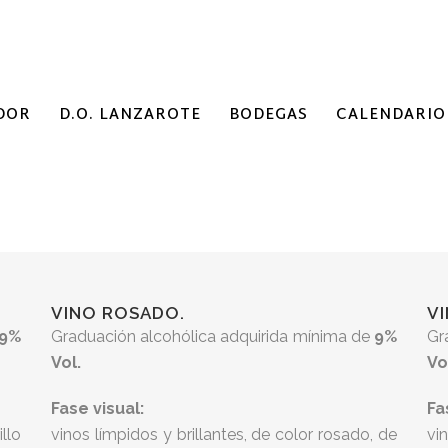
DOR
D.O. LANZAROTE
BODEGAS
CALENDARIO
VINO ROSADO.
V
9%
Graduación alcohólica adquirida mínima de
9%
Gr
Vol.
Vo
Fase visual:
Fa
llo
vinos límpidos y brillantes, de color rosado, de
vi