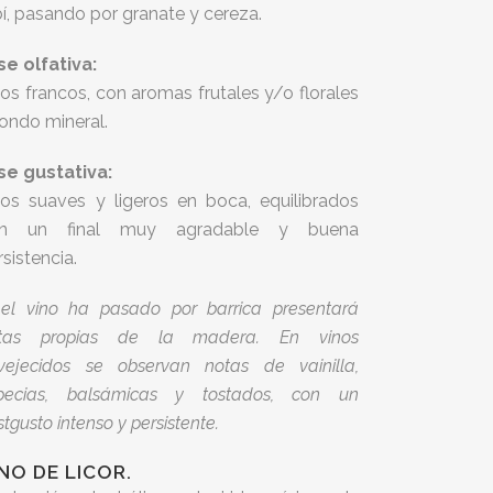
bí, pasando por granate y cereza.
se olfativa:
nos francos, con aromas frutales y/o florales
fondo mineral.
se gustativa:
nos suaves y ligeros en boca, equilibrados
n un final muy agradable y buena
rsistencia.
 el vino ha pasado por barrica presentará
tas propias de la madera. En vinos
vejecidos se observan notas de vainilla,
pecias, balsámicas y tostados, con un
tgusto intenso y persistente.
NO DE LICOR.