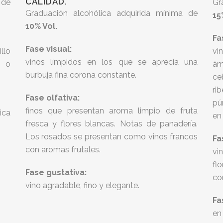
CALIDAD.
 de
Gr
Graduación alcohólica adquirida mínima de
15
10% Vol.
Fa
Fase visual:
llo
vi
vinos límpidos en los que se aprecia una
s o
ám
burbuja fina corona constante.
ce
ri
Fase olfativa:
pú
finos que presentan aroma limpio de fruta
ica
en 
fresca y flores blancas. Notas de panadería.
Los rosados se presentan como vinos francos
Fa
con aromas frutales.
vi
fl
Fase gustativa:
co
vino agradable, fino y elegante.
Fa
en