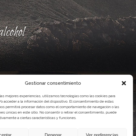
lcohol
Gestionar consentimiento
 las mejores experiencias, utilizamos tecnologías como las cookies para
o acceder a la información del dispositivo. El consentimiento de estas
nos permitirá procesar datos como el comportamiento de navegación o las
ones únicas en este sitio. No consentir o retirar el consentimiento, puede
ente, por el Gobierno de Canarias
tivamente a ciertas características y funciones.
idad Agroalimentaria
ceptar
Denegar
Ver preferencias