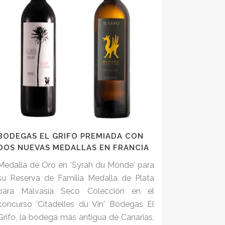
BODEGAS EL GRIFO PREMIADA CON
DOS NUEVAS MEDALLAS EN FRANCIA
Medalla de Oro en 'Syrah du Monde' para
su Reserva de Familia Medalla de Plata
para Malvasía Seco Colección en el
concurso 'Citadelles du Vin' Bodegas El
Grifo, la bodega más antigua de Canarias,