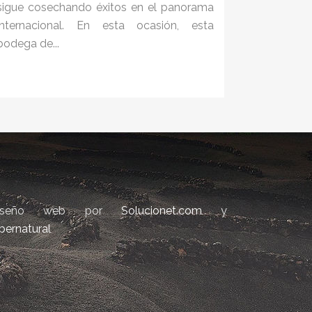
sigue cosechando éxitos en el panorama
internacional. En esta ocasión, esta
bodega de...
iseño web por
Solucionet.com
y
bernatural