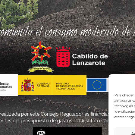
comienda el consumo moderado de a
Para ofrecer
almacenar y/
tecnologías 
identificaci
ealizada por este Consejo Regulador es financiada, parcialm
afectar nega
ntes del presupuesto de gastos del Instituto Canario de Cal
A