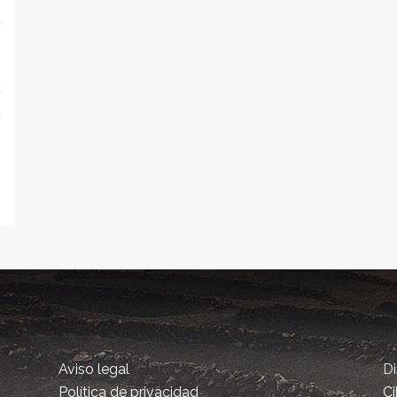
a
s
,
a
a
s
Aviso legal
D
Política de privacidad
Ci