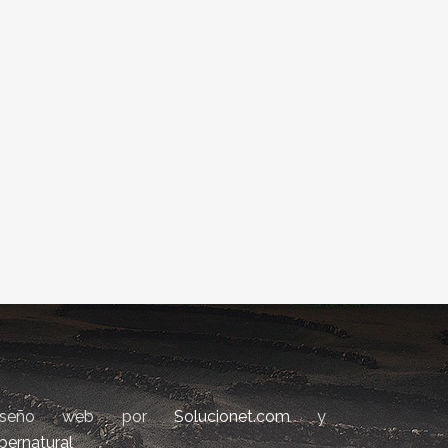
iseño web por
Solucionet.com
y
bernatural