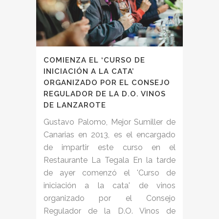
COMIENZA EL ‘CURSO DE
INICIACIÓN A LA CATA’
ORGANIZADO POR EL CONSEJO
REGULADOR DE LA D.O. VINOS
DE LANZAROTE
Gustavo Palomo, Mejor Sumiller de
Canarias en 2013, es el encargado
de impartir este curso en el
Restaurante La Tegala En la tarde
de ayer comenzó el 'Curso de
iniciación a la cata' de vinos
organizado por el Consejo
Regulador de la D.O. Vinos de