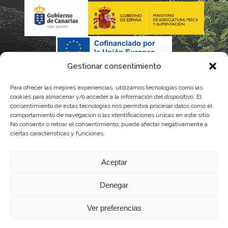
Gestionar consentimiento
Para ofrecer las mejores experiencias, utilizamos tecnologías como las
La gestión de la DOP Lanzarote realizada por este Consejo
cookies para almacenar y/o acceder a la información del dispositivo. El
consentimiento de estas tecnologías nos permitirá procesar datos como el
Regulador es financiada, parcialmente, por el Gobierno de
comportamiento de navegación o las identificaciones únicas en este sitio.
No consentir o retirar el consentimiento, puede afectar negativamente a
Canarias
ciertas características y funciones.
con fondos provenientes del presupuesto de gastos del
Aceptar
Instituto Canario de Calidad Agroalimentaria
Denegar
Ver preferencias