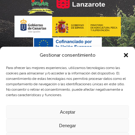
Gestionar consentimiento
Para ofrecer las mejores experiencias, utilizamos tecnologías como las
La gestión de la DOP Lanzarote realizada por este Consejo
cookies para almacenar y/o acceder a la información del dispositivo. El
consentimiento de estas tecnologías nos permitirá procesar datos como el
Regulador es financiada, parcialmente, por el Gobierno de
comportamiento de navegación o las identificaciones únicas en este sitio.
No consentir o retirar el consentimiento, puede afectar negativamente a
Canarias
ciertas características y funciones.
con fondos provenientes del presupuesto de gastos del
Aceptar
Instituto Canario de Calidad Agroalimentaria
Denegar