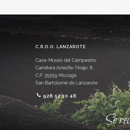
C.R.D.O. LANZAROTE
Casa-Museo del Campesino.
Carretera Arrecife-Tinajo, 8.
C.P. 35559 Mozaga
San Bartolomé de Lanzarote
928 52 10 48
Se re