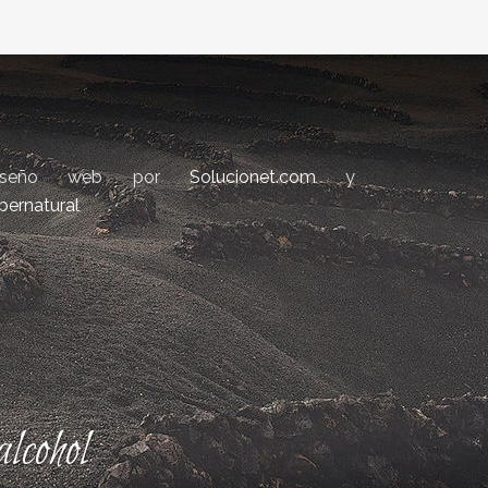
iseño web por
Solucionet.com
y
bernatural
lcohol