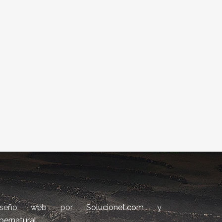
iseño web por
Solucionet.com
y
bernatural