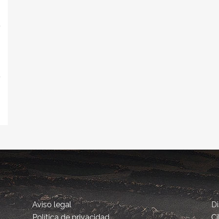
o
a
n
,
0
a
Aviso legal
D
Política de privacidad
Ci