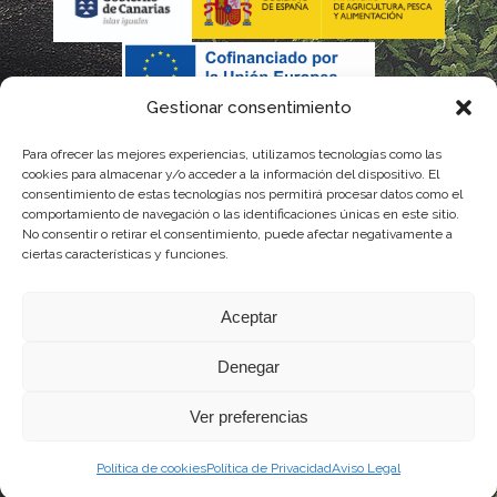
Gestionar consentimiento
Para ofrecer las mejores experiencias, utilizamos tecnologías como las
La gestión de la DOP Lanzarote realizada por este Consejo
cookies para almacenar y/o acceder a la información del dispositivo. El
consentimiento de estas tecnologías nos permitirá procesar datos como el
Regulador es financiada, parcialmente, por el Gobierno de
comportamiento de navegación o las identificaciones únicas en este sitio.
No consentir o retirar el consentimiento, puede afectar negativamente a
Canarias
ciertas características y funciones.
con fondos provenientes del presupuesto de gastos del
Aceptar
Instituto Canario de Calidad Agroalimentaria
Denegar
Ver preferencias
Política de cookies
Política de Privacidad
Aviso Legal