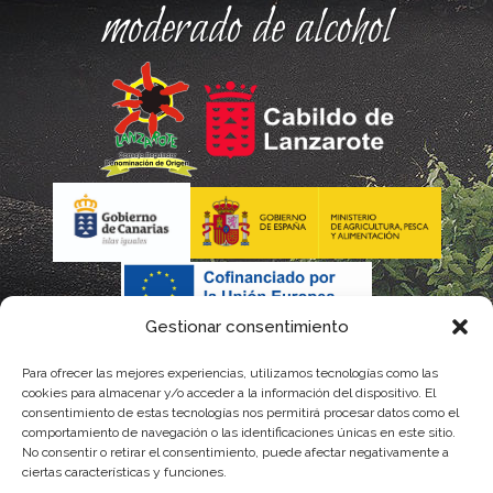
moderado de alcohol
Gestionar consentimiento
Para ofrecer las mejores experiencias, utilizamos tecnologías como las
La gestión de la DOP Lanzarote realizada por este Consejo
cookies para almacenar y/o acceder a la información del dispositivo. El
consentimiento de estas tecnologías nos permitirá procesar datos como el
Regulador es financiada, parcialmente, por el Gobierno de
comportamiento de navegación o las identificaciones únicas en este sitio.
No consentir o retirar el consentimiento, puede afectar negativamente a
Canarias
ciertas características y funciones.