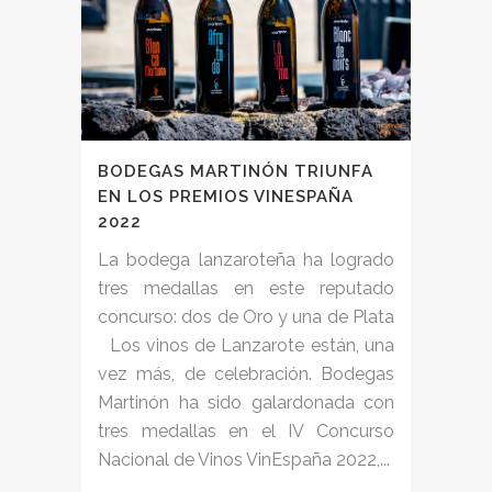
BODEGAS MARTINÓN TRIUNFA
EN LOS PREMIOS VINESPAÑA
2022
La bodega lanzaroteña ha logrado
tres medallas en este reputado
concurso: dos de Oro y una de Plata
Los vinos de Lanzarote están, una
vez más, de celebración. Bodegas
Martinón ha sido galardonada con
tres medallas en el IV Concurso
Nacional de Vinos VinEspaña 2022,...