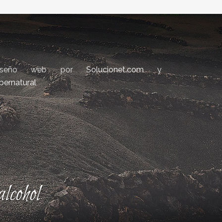
iseño web por
Solucionet.com
y
bernatural
lcohol