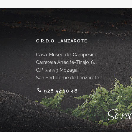
C.R.D.O. LANZAROTE
Casa-Museo del Campesino.
Carretera Arrecife-Tinajo, 8.
C.P. 35559 Mozaga
San Bartolomé de Lanzarote
928 52 10 48
Se re