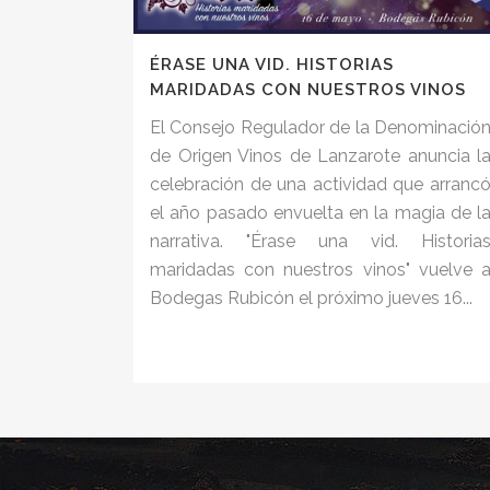
ÉRASE UNA VID. HISTORIAS
MARIDADAS CON NUESTROS VINOS
El Consejo Regulador de la Denominació
de Origen Vinos de Lanzarote anuncia l
celebración de una actividad que arranc
el año pasado envuelta en la magia de l
narrativa. "Érase una vid. Historia
maridadas con nuestros vinos" vuelve 
Bodegas Rubicón el próximo jueves 16...