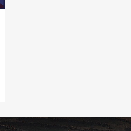
n
a
ó
a
s
a