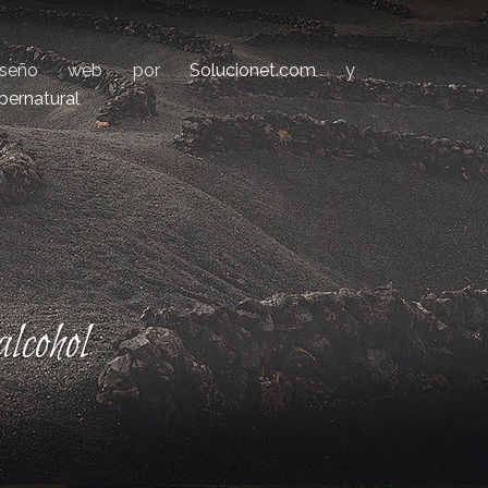
iseño web por
Solucionet.com
y
bernatural
lcohol